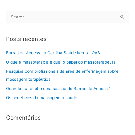
P
e
s
Posts recentes
q
u
Barras de Access na Cartilha Saúde Mental OAB
i
O que é massoterapia e qual o papel do massoterapeuta
s
Pesquisa com profissionais da área de enfermagem sobre
a
massagem terapêutica
r
Quando eu recebo uma sessão de Barras de Access™
p
Os benefícios da massagem à saúde
o
r
:
Comentários