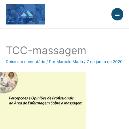
Ir
Men
para
princ
o
conteúdo
TCC-massagem
Deixe um comentário
/ Por
Marcelo Marin
/
7 de junho de 2020