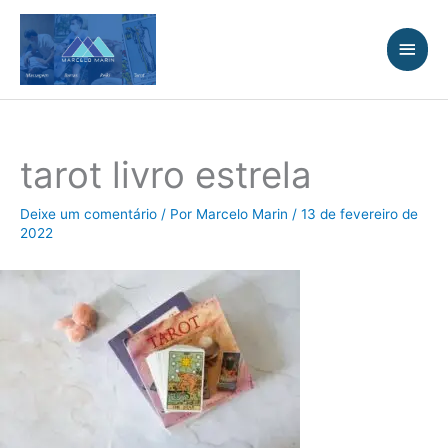
Ir
Men
para
princ
o
conteúdo
tarot livro estrela
Deixe um comentário
/ Por
Marcelo Marin
/
13 de fevereiro de
2022