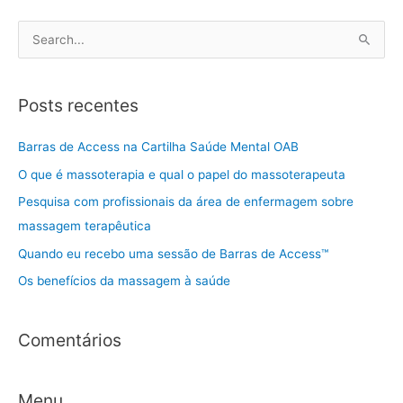
P
e
s
Posts recentes
q
u
Barras de Access na Cartilha Saúde Mental OAB
i
O que é massoterapia e qual o papel do massoterapeuta
s
Pesquisa com profissionais da área de enfermagem sobre
a
massagem terapêutica
r
Quando eu recebo uma sessão de Barras de Access™
p
Os benefícios da massagem à saúde
o
r
:
Comentários
Menu