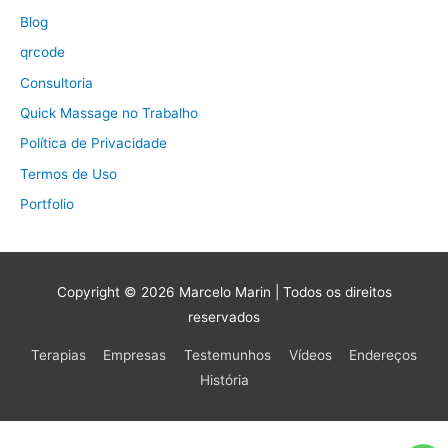
Blog
qrcode
Consultoria
Quick Massage no Trabalho
Política de Privacidade
Termos de Uso
Portfolio
Copyright © 2026
Marcelo Marin
| Todos os direitos
reservados
Terapias
Empresas
Testemunhos
Vídeos
Endereços
História