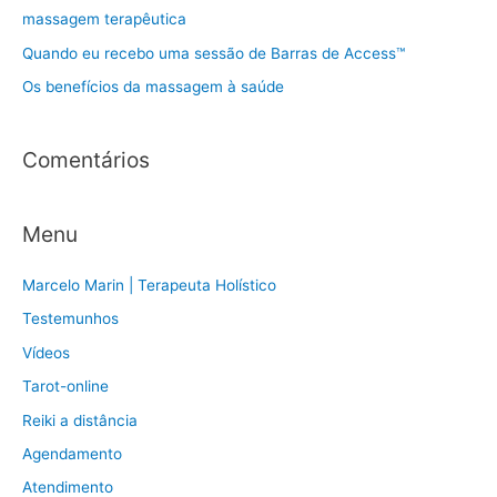
a
massagem terapêutica
r
Quando eu recebo uma sessão de Barras de Access™
p
Os benefícios da massagem à saúde
o
r
:
Comentários
Menu
Marcelo Marin | Terapeuta Holístico
Testemunhos
Vídeos
Tarot-online
Reiki a distância
Agendamento
Atendimento