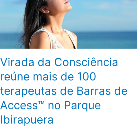
100
terapeutas
de
Barras
de
Access™
no
Virada da Consciência
Parque
Ibirapuera
reúne mais de 100
terapeutas de Barras de
Access™ no Parque
Ibirapuera