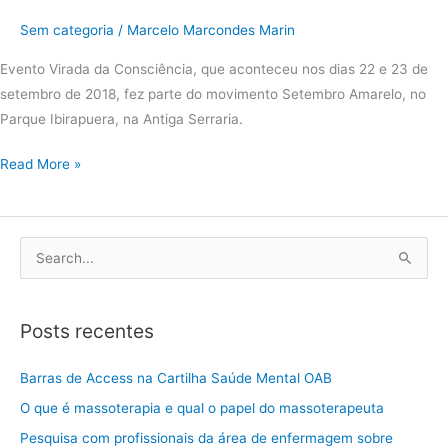
Sem categoria
/
Marcelo Marcondes Marin
Evento Virada da Consciência, que aconteceu nos dias 22 e 23 de 
setembro de 2018, fez parte do movimento Setembro Amarelo, no 
Parque Ibirapuera, na Antiga Serraria.
Read More »
P
e
s
Posts recentes
q
u
Barras de Access na Cartilha Saúde Mental OAB
i
O que é massoterapia e qual o papel do massoterapeuta
s
Pesquisa com profissionais da área de enfermagem sobre