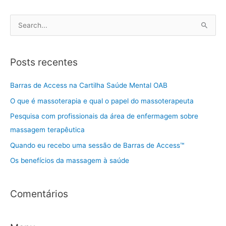
P
e
s
Posts recentes
q
u
Barras de Access na Cartilha Saúde Mental OAB
i
O que é massoterapia e qual o papel do massoterapeuta
s
Pesquisa com profissionais da área de enfermagem sobre
a
massagem terapêutica
r
Quando eu recebo uma sessão de Barras de Access™
p
Os benefícios da massagem à saúde
o
r
:
Comentários