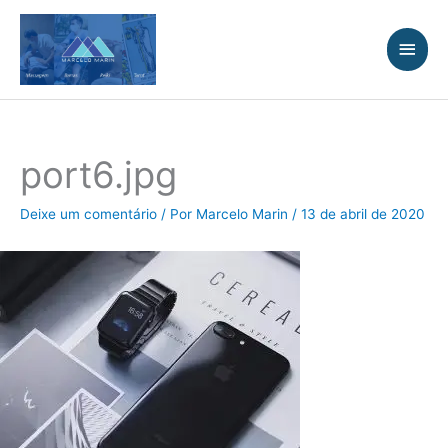
Ir
Men
para
princ
o
conteúdo
port6.jpg
Deixe um comentário
/ Por
Marcelo Marin
/
13 de abril de 2020