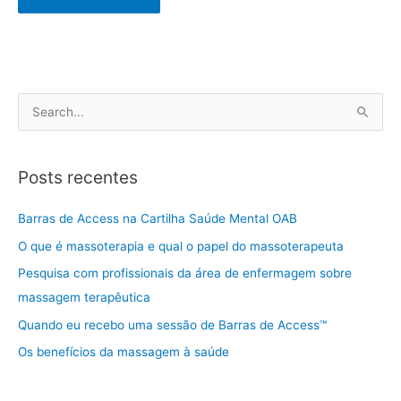
P
e
s
Posts recentes
q
u
Barras de Access na Cartilha Saúde Mental OAB
i
O que é massoterapia e qual o papel do massoterapeuta
s
Pesquisa com profissionais da área de enfermagem sobre
a
massagem terapêutica
r
Quando eu recebo uma sessão de Barras de Access™
p
Os benefícios da massagem à saúde
o
r