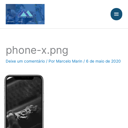
Ir
Men
para
princ
o
conteúdo
phone-x.png
Deixe um comentário
/ Por
Marcelo Marin
/
6 de maio de 2020