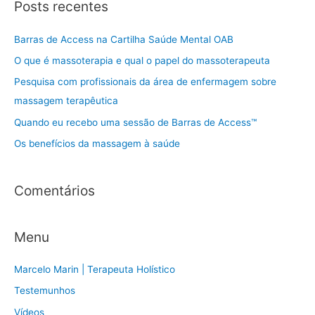
Posts recentes
q
u
Barras de Access na Cartilha Saúde Mental OAB
i
O que é massoterapia e qual o papel do massoterapeuta
s
Pesquisa com profissionais da área de enfermagem sobre
a
massagem terapêutica
r
Quando eu recebo uma sessão de Barras de Access™
p
Os benefícios da massagem à saúde
o
r
:
Comentários
Menu
Marcelo Marin | Terapeuta Holístico
Testemunhos
Vídeos