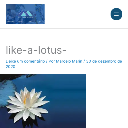
Ir
Men
para
princ
o
conteúdo
like-a-lotus-
Deixe um comentário
/ Por
Marcelo Marin
/
30 de dezembro de
2020