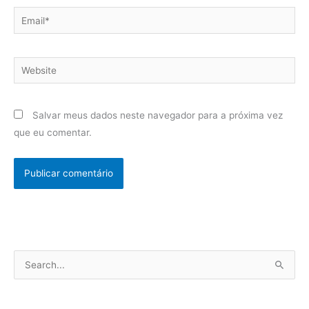
Email*
Website
Salvar meus dados neste navegador para a próxima vez
que eu comentar.
P
e
s