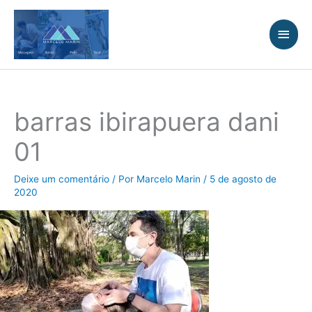
Ir
Men
para
princ
o
conteúdo
barras ibirapuera dani
01
Deixe um comentário
/ Por
Marcelo Marin
/
5 de agosto de
2020