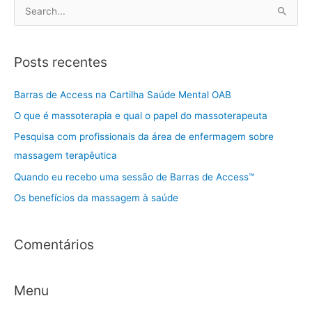
P
e
s
Posts recentes
q
u
Barras de Access na Cartilha Saúde Mental OAB
i
O que é massoterapia e qual o papel do massoterapeuta
s
Pesquisa com profissionais da área de enfermagem sobre
a
massagem terapêutica
r
Quando eu recebo uma sessão de Barras de Access™
p
Os benefícios da massagem à saúde
o
r
:
Comentários
Menu