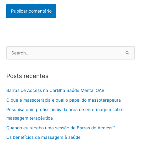
P
e
s
Posts recentes
q
u
Barras de Access na Cartilha Saúde Mental OAB
i
O que é massoterapia e qual o papel do massoterapeuta
s
Pesquisa com profissionais da área de enfermagem sobre
a
massagem terapêutica
r
Quando eu recebo uma sessão de Barras de Access™
p
Os benefícios da massagem à saúde
o