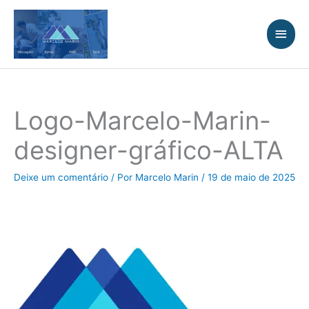
Ir
Men
para
princ
o
conteúdo
Logo-Marcelo-Marin-
designer-gráfico-ALTA
Deixe um comentário
/ Por
Marcelo Marin
/
19 de maio de 2025