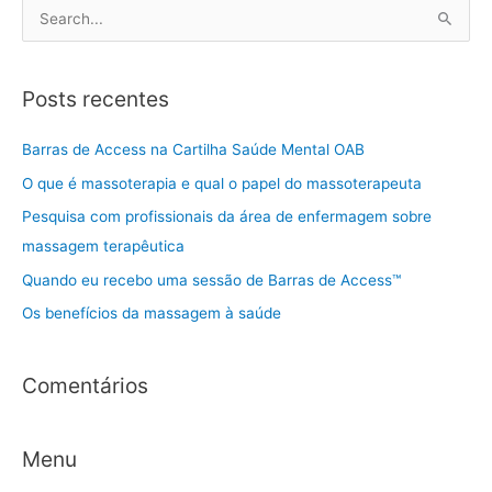
P
e
s
Posts recentes
q
u
Barras de Access na Cartilha Saúde Mental OAB
i
O que é massoterapia e qual o papel do massoterapeuta
s
Pesquisa com profissionais da área de enfermagem sobre
a
massagem terapêutica
r
Quando eu recebo uma sessão de Barras de Access™
p
Os benefícios da massagem à saúde
o
r
:
Comentários
Menu