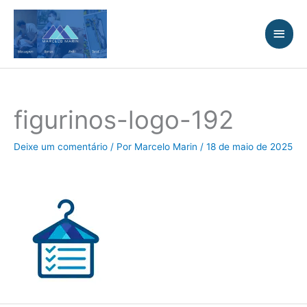
Ir
Men
para
princ
o
conteúdo
figurinos-logo-192
Deixe um comentário
/ Por
Marcelo Marin
/
18 de maio de 2025