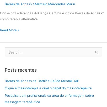
Barras de Access
/
Marcelo Marcondes Marin
Conselho Federal da OAB lança Cartilha e indica Barras de Access™  
como terapia alternativa
Read More »
P
e
s
Posts recentes
q
u
Barras de Access na Cartilha Saúde Mental OAB
i
O que é massoterapia e qual o papel do massoterapeuta
s
Pesquisa com profissionais da área de enfermagem sobre
a
massagem terapêutica
r