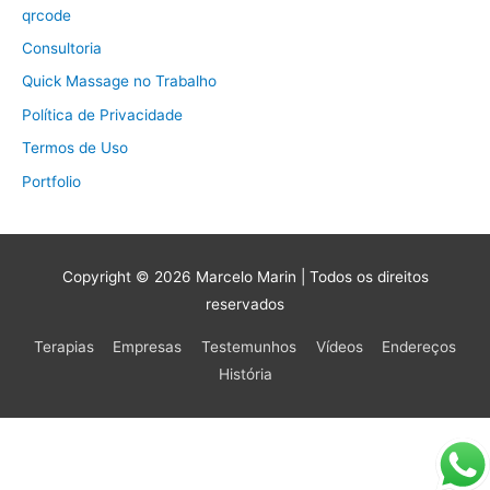
qrcode
Consultoria
Quick Massage no Trabalho
Política de Privacidade
Termos de Uso
Portfolio
Copyright © 2026
Marcelo Marin
| Todos os direitos
reservados
Terapias
Empresas
Testemunhos
Vídeos
Endereços
História