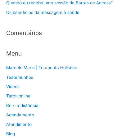
Quando eu recebo uma sessão de Barras de Access™
p
Os benefícios da massagem à saúde
o
r
:
Comentários
Menu
Marcelo Marin | Terapeuta Holístico
Testemunhos
Vídeos
Tarot-online
Reiki a distância
Agendamento
Atendimento
Blog