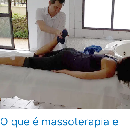
massoterapia
e
qual
o
papel
do
massoterapeuta
O que é massoterapia e