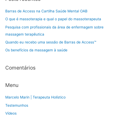
q
u
Barras de Access na Cartilha Saúde Mental OAB
i
O que é massoterapia e qual o papel do massoterapeuta
s
Pesquisa com profissionais da área de enfermagem sobre
a
massagem terapêutica
r
Quando eu recebo uma sessão de Barras de Access™
p
Os benefícios da massagem à saúde
o
r
:
Comentários
Menu
Marcelo Marin | Terapeuta Holístico
Testemunhos
Vídeos